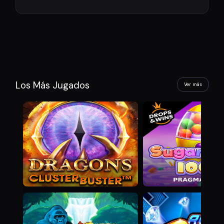
Los Más Jugados
Ver más