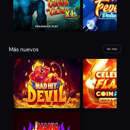
Más nuevos
Ver más