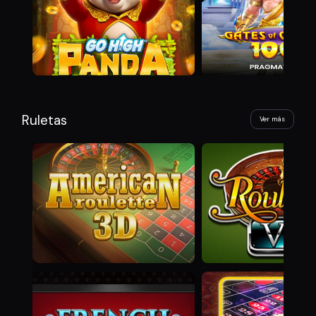
Ruletas
Ver más