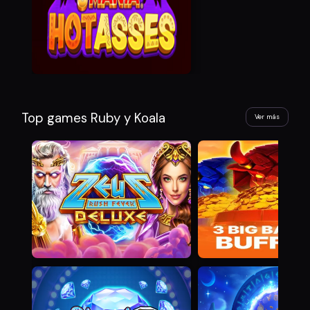
Top games Ruby y Koala
Ver más