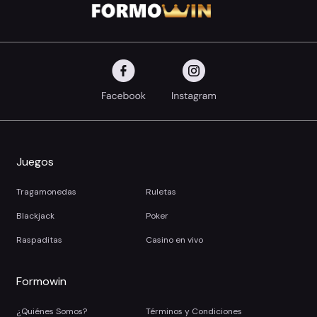
Juegos
Tragamonedas
Ruletas
Blackjack
Poker
Raspaditas
Casino en vivo
Formowin
¿Quiénes Somos?
Términos y Condiciones