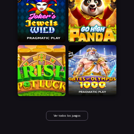
Ver todos los juegos