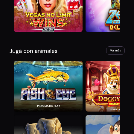
Jugá con animales
Ver más